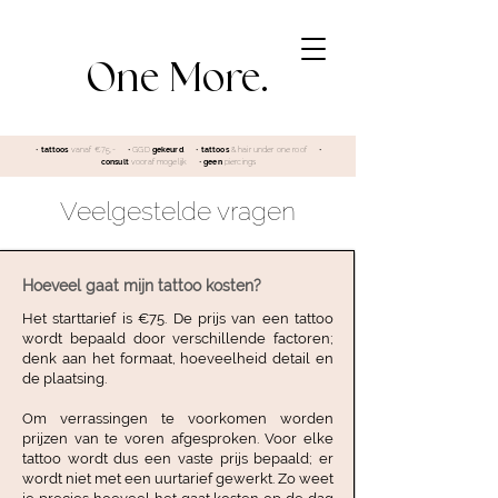
One More.
•
tattoos
vanaf €75,- • GGD
gekeurd
•
tattoos
& hair under one roof
•
consult
vooraf mogelijk
•
geen
piercings
Veelgestelde vragen
Hoeveel gaat mijn tattoo kosten?
Het starttarief is €75. De prijs van een tattoo
wordt bepaald door verschillende factoren;
denk aan het formaat, hoeveelheid detail en
de plaatsing.
Om verrassingen te voorkomen worden
prijzen van te voren afgesproken. Voor elke
tattoo wordt dus een vaste prijs bepaald; er
wordt niet met een uurtarief gewerkt. Zo weet