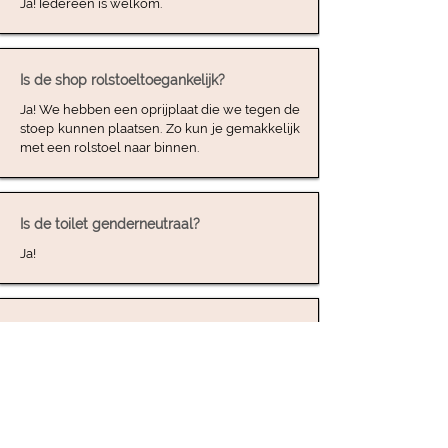
Ja! Iedereen is welkom.
Is de shop rolstoeltoegankelijk?
Ja! We hebben een oprijplaat die we tegen de
stoep kunnen plaatsen. Zo kun je gemakkelijk
met een rolstoel naar binnen.
Is de toilet genderneutraal?
Ja!
Kan er getatoeëerd worden op mijn
bruiloft?
Ja! Binnenkort meer informatie hierover.
Houd de website in de gaten of neem contact
op.