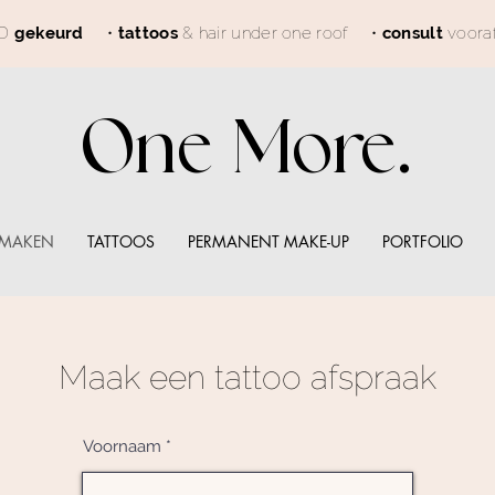
GD
gekeurd
•
tattoos
& hair under one roof
•
consult
voora
One More.
 MAKEN
TATTOOS
PERMANENT MAKE-UP
PORTFOLIO
Maak een tattoo afspraak
Voornaam