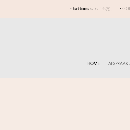
•
tattoos
vanaf €75,- • G
HOME
AFSPRAAK