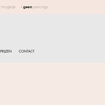
f mogelijk
•
geen
piercings
PRIJZEN
CONTACT